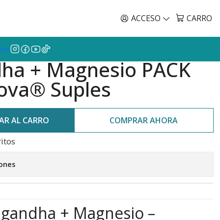
Envíos GRATIS a todo Chile por todo Julio en SU
CL
ACCESO
CARRO
mos
ha + Magnesio PACK
nova® Suples
AR AL CARRO
COMPRAR AHORA
ritos
iones
agandha + Magnesio –