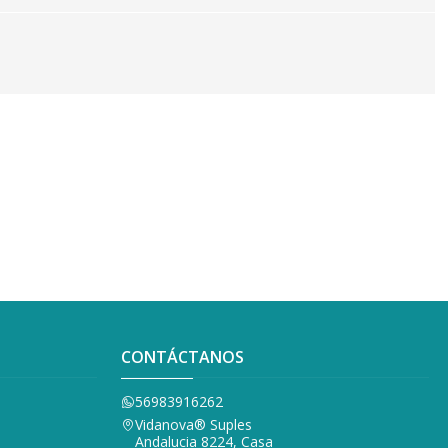
CONTÁCTANOS
56983916262
Vidanova® Suples
Andalucia 8224, Casa