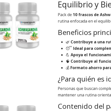
Equilibrio y Bi
Pack de
10 frascos de Ash
rutina enfocada en el equilibr
Beneficios princ
🌿
Contribuye a una rut
😴
Ideal para comple
💪
Apoya el funcionam
🧠
Contribuye al funci
💰
Formato ahorro par
¿Para quién es i
Personas que buscan compl
mantener una rutina orientada
Contenido del p