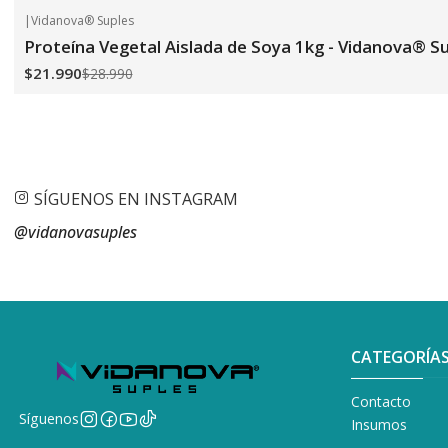
|
Vidanova® Suples
-24%
OFF
Proteína Vegetal Aislada de Soya 1kg - Vidanova® S
$21.990
$28.990
SÍGUENOS EN INSTAGRAM
@vidanovasuples
CATEGORÍA
Contacto
Síguenos
Insumos