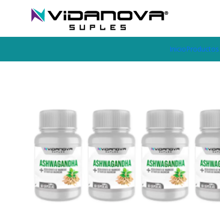
Envíos GRATIS a todo Chile por todo Julio en SUPLEMENTOS.
Inicio
Productos Vidanova® Suples
Ashwagandha + Magnesio PA
Inicio
Productos