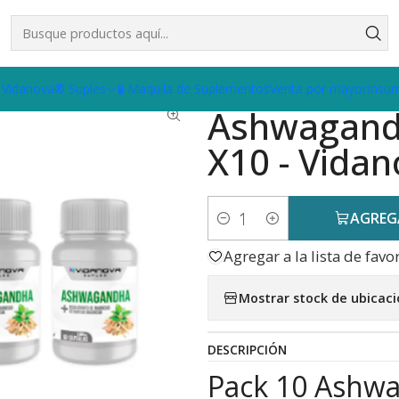
CK X10 - Vidanova® Suples
 Vidanova® Suples
🧪 Maquila de Suplementos
Venta por mayor
Insu
|
Ashwagand
X10 - Vida
AGREG
Cantidad
Agregar a la lista de favo
Mostrar stock de ubicac
DESCRIPCIÓN
Pack 10 Ashw