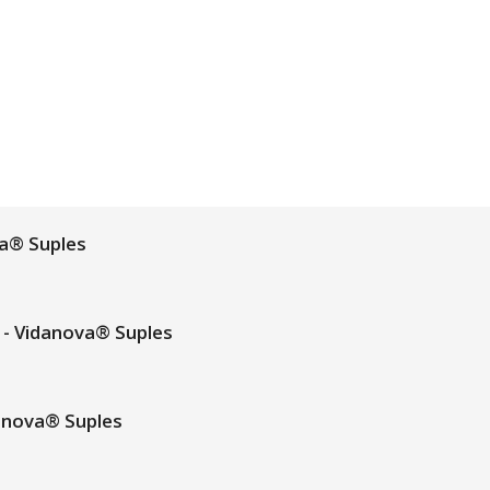
a® Suples
- Vidanova® Suples
anova® Suples