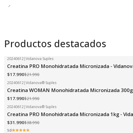
Productos destacados
20240612
|
Vidanova Suples
-18%
OFF
Creatina PRO Monohidratada Micronizada - Vidanov
$17.990
$21.990
20240612
|
Vidanova® Suples
-18%
OFF
Creatina WOMAN Monohidratada Micronizada 300g 
$17.990
$21.990
20240612
|
Vidanova® Suples
-18%
OFF
Creatina PRO Monohidratada Micronizada 1kg - Vid
$31.990
$38.990
5.0