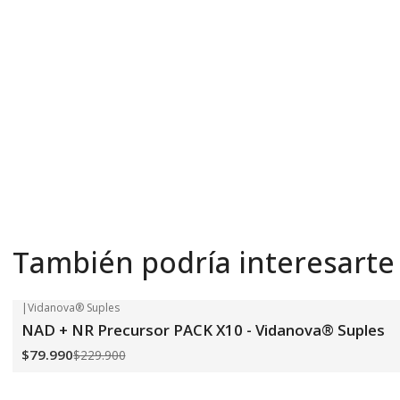
También podría interesarte
|
Vidanova® Suples
-65%
OFF
NAD + NR Precursor PACK X10 - Vidanova® Suples
$79.990
$229.900