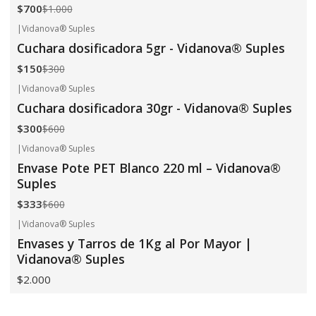
$700
$1.000
|
Vidanova® Suples
-50%
OFF
Cuchara dosificadora 5gr - Vidanova® Suples
$150
$300
|
Vidanova® Suples
-50%
OFF
Cuchara dosificadora 30gr - Vidanova® Suples
$300
$600
|
Vidanova® Suples
-45%
OFF
Envase Pote PET Blanco 220 ml – Vidanova®
Suples
$333
$600
|
Vidanova® Suples
Envases y Tarros de 1Kg al Por Mayor |
Vidanova® Suples
$2.000