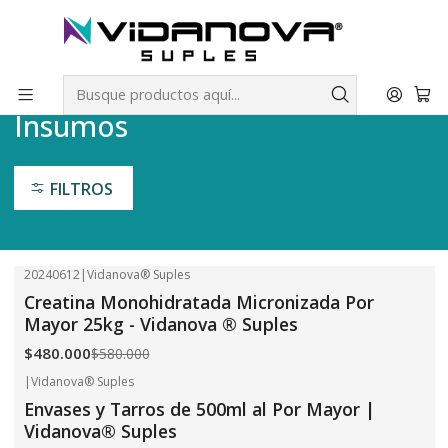
Envíos GRATIS a todo Chile por todo Julio en SUPLEMENTOS.
Inicio
Insumos
Insumos
FILTROS
20240612
|
Vidanova® Suples
-17%
OFF
Creatina Monohidratada Micronizada Por
Mayor 25kg - Vidanova ® Suples
$480.000
$580.000
|
Vidanova® Suples
-30%
OFF
Envases y Tarros de 500ml al Por Mayor |
Vidanova® Suples