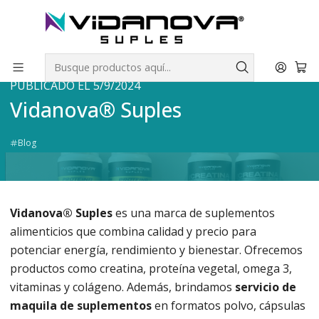
Envíos GRATIS a todo Chile por todo Julio en SUPLEMENTOS.
Inicio
Blog
Vidanova® Suples
PUBLICADO EL 5/9/2024
Vidanova® Suples
Blog
Vidanova® Suples
es una marca de suplementos
alimenticios que combina calidad y precio para
potenciar energía, rendimiento y bienestar. Ofrecemos
productos como creatina, proteína vegetal, omega 3,
vitaminas y colágeno. Además, brindamos
servicio de
maquila de suplementos
en formatos polvo, cápsulas