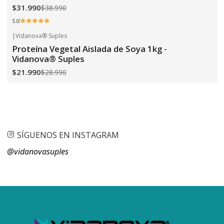
$31.990
$38.990
5.0
|
Vidanova® Suples
-24%
OFF
Proteína Vegetal Aislada de Soya 1kg -
Vidanova® Suples
$21.990
$28.990
SÍGUENOS EN INSTAGRAM
@vidanovasuples