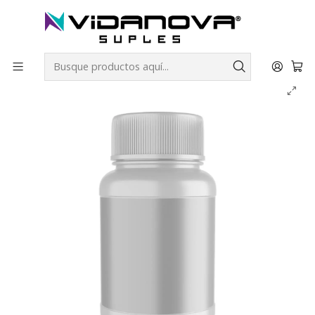
Envíos GRATIS a todo Chile por todo Julio en SUPLEMENTOS.
Inicio
Insumos
Envase Pote PET Blanco 220 ml – Vidanova® Suples