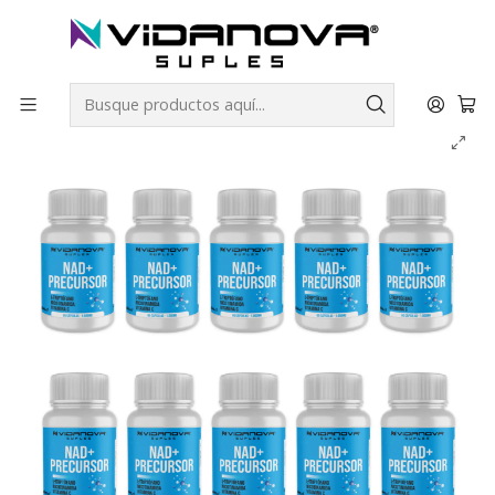
Envíos GRATIS a todo Chile por todo Julio en SUPLEMENTOS.
Inicio
Productos Vidanova® Suples
NAD + NR Precursor PACK X10 - Vidanova® Suples