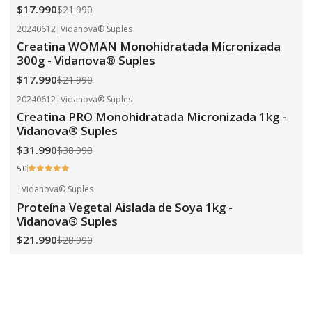
$17.990
$21.990
20240612
|
Vidanova® Suples
-18%
OFF
Creatina WOMAN Monohidratada Micronizada
300g - Vidanova® Suples
$17.990
$21.990
20240612
|
Vidanova® Suples
-18%
OFF
Creatina PRO Monohidratada Micronizada 1kg -
Vidanova® Suples
$31.990
$38.990
5.0
|
Vidanova® Suples
-24%
OFF
Proteína Vegetal Aislada de Soya 1kg -
Vidanova® Suples
$21.990
$28.990