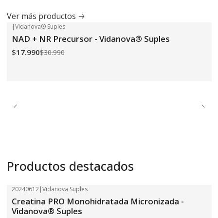
Ver más productos
|
Vidanova® Suples
-42%
OFF
NAD + NR Precursor - Vidanova® Suples
$17.990
$30.990
Productos destacados
20240612
|
Vidanova Suples
-18%
OFF
Creatina PRO Monohidratada Micronizada -
Vidanova® Suples