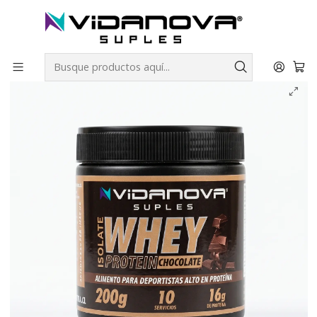
Envíos GRATIS a todo Chile por todo Julio en SUPLEMENTOS.
Inicio
Productos Vidanova® Suples
Proteínas
Proteína Whey Isolada 200gr - Chocolate