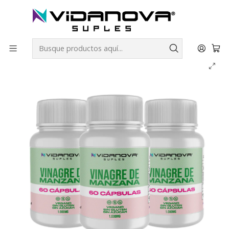
Envíos GRATIS a todo Chile por todo Julio en SUPLEMENTOS.
Inicio
Productos Vidanova® Suples
Vitaminas y Minerales
PACK 3 Vinagre de Manzana Cápsulas 1000mg