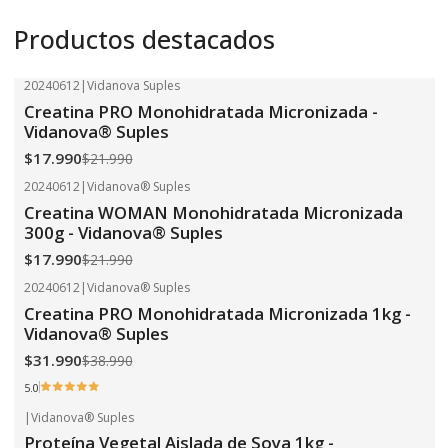
Productos destacados
20240612
|
Vidanova Suples
-18%
OFF
Creatina PRO Monohidratada Micronizada -
Vidanova® Suples
$17.990
$21.990
20240612
|
Vidanova® Suples
-18%
OFF
Creatina WOMAN Monohidratada Micronizada
300g - Vidanova® Suples
$17.990
$21.990
20240612
|
Vidanova® Suples
-18%
OFF
Creatina PRO Monohidratada Micronizada 1kg -
Vidanova® Suples
$31.990
$38.990
5.0
|
Vidanova® Suples
-24%
OFF
Proteína Vegetal Aislada de Soya 1kg -