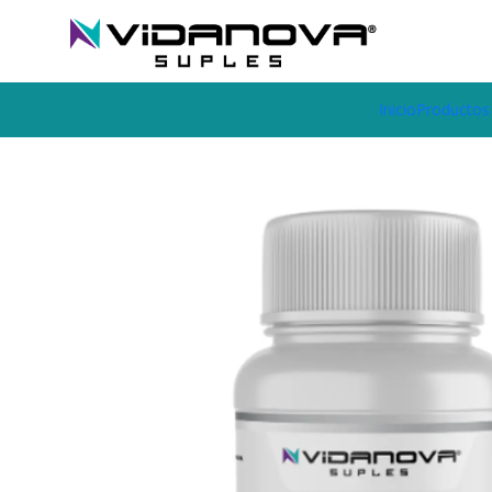
Envíos GRATIS a todo Chile por todo Julio en SUPLEMENTOS.
Inicio
Productos Vidanova® Suples
Vitaminas y Minerales
Vitam
Inicio
Productos