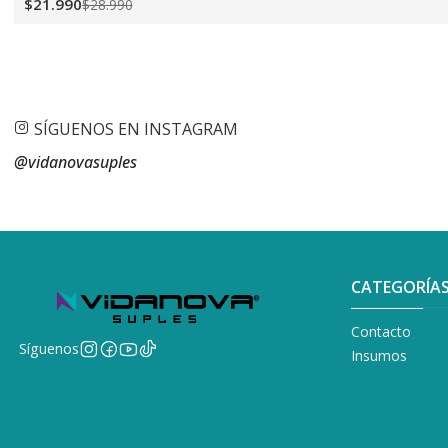
$21.990
$28.990
SÍGUENOS EN INSTAGRAM
@vidanovasuples
CATEGORÍA
Contacto
Síguenos
Insumos