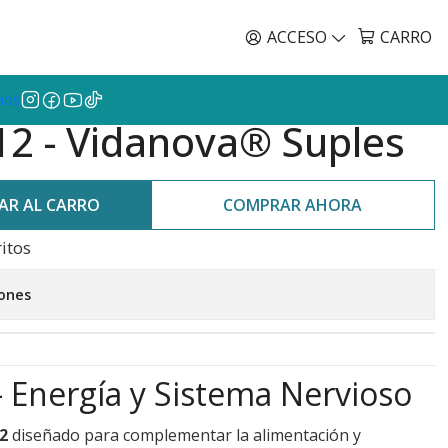
Envíos GRATIS a todo Chile por todo Julio en SU
CL
ACCESO
CARRO
mos
12 - Vidanova® Suples
AR AL CARRO
COMPRAR AHORA
ritos
iones
 Energía y Sistema Nervioso
2
diseñado para complementar la alimentación y