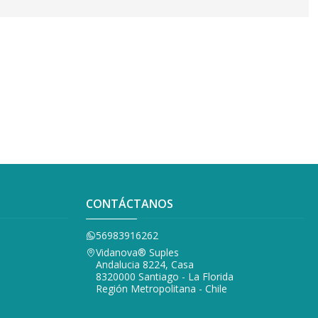
CONTÁCTANOS
56983916262
Vidanova® Suples
Andalucia 8224, Casa
8320000 Santiago - La Florida
Región Metropolitana - Chile