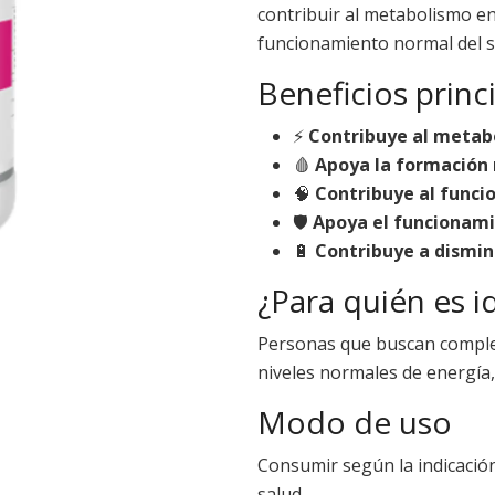
contribuir al metabolismo en
funcionamiento normal del s
Beneficios princ
⚡
Contribuye al metab
🩸
Apoya la formación 
🧠
Contribuye al funci
🛡️
Apoya el funcionami
🔋
Contribuye a disminu
¿Para quién es i
Personas que buscan comple
niveles normales de energía,
Modo de uso
Consumir según la indicación
salud.