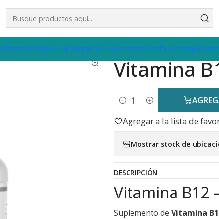
ina B12 - Vidanova® Suples
 Vidanova® Suples
🧪 Maquila de Suplementos
Venta por mayor
Insu
|
Vitamina B
AGREG
Cantidad
Agregar a la lista de favo
Mostrar stock de ubicac
DESCRIPCIÓN
Vitamina B12 –
Suplemento de
Vitamina B1