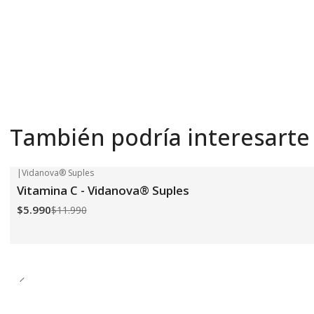
También podría interesarte
|
Vidanova® Suples
-50%
OFF
Vitamina C - Vidanova® Suples
$5.990
$11.990