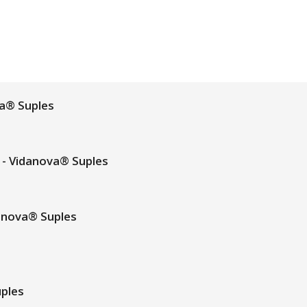
a® Suples
- Vidanova® Suples
anova® Suples
uples