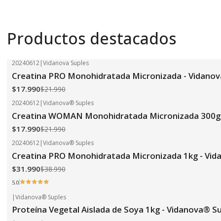
Productos destacados
20240612
|
Vidanova Suples
-18%
OFF
Creatina PRO Monohidratada Micronizada - Vidanov
$17.990
$21.990
20240612
|
Vidanova® Suples
-18%
OFF
Creatina WOMAN Monohidratada Micronizada 300g 
$17.990
$21.990
20240612
|
Vidanova® Suples
-18%
OFF
Creatina PRO Monohidratada Micronizada 1kg - Vid
$31.990
$38.990
5.0
|
Vidanova® Suples
-24%
OFF
Proteína Vegetal Aislada de Soya 1kg - Vidanova® S