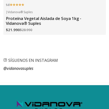
5.0
|
Vidanova® Suples
-24%
OFF
Proteína Vegetal Aislada de Soya 1kg -
Vidanova® Suples
$21.990
$28.990
SÍGUENOS EN INSTAGRAM
@vidanovasuples