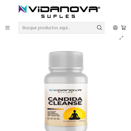
Envíos GRATIS a todo Chile por todo Julio en SUPLEMENTOS.
Inicio
Productos Vidanova® Suples
Vitaminas y Minerales
Candida Cleanse - Vidanova® Suples