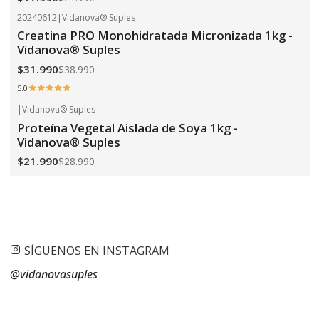
20240612
|
Vidanova® Suples
-18%
OFF
Creatina PRO Monohidratada Micronizada 1kg -
Vidanova® Suples
$31.990
$38.990
5.0
|
Vidanova® Suples
-24%
OFF
Proteína Vegetal Aislada de Soya 1kg -
Vidanova® Suples
$21.990
$28.990
SÍGUENOS EN INSTAGRAM
@vidanovasuples