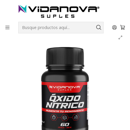
Envíos GRATIS a todo Chile por todo Julio en SUPLEMENTOS.
Inicio
Productos Vidanova® Suples
Vitaminas y Minerales
Óxido Nítrico - Vidanova® Suples