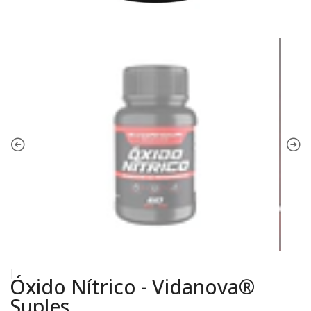
|
Óxido Nítrico - Vidanova®
Suples