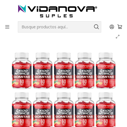
Envíos GRATIS a todo Chile por todo Julio en SUPLEMENTOS.
Inicio
Productos Vidanova® Suples
Vitaminas y Minerales
Óxido Nítrico Gomitas PACK X10 - Vidanova® Suples