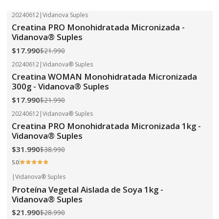
20240612
|
Vidanova Suples
-18%
OFF
Creatina PRO Monohidratada Micronizada -
Vidanova® Suples
$17.990
$21.990
20240612
|
Vidanova® Suples
-18%
OFF
Creatina WOMAN Monohidratada Micronizada
300g - Vidanova® Suples
$17.990
$21.990
20240612
|
Vidanova® Suples
-18%
OFF
Creatina PRO Monohidratada Micronizada 1kg -
Vidanova® Suples
$31.990
$38.990
5.0
|
Vidanova® Suples
-24%
OFF
Proteína Vegetal Aislada de Soya 1kg -
Vidanova® Suples
$21.990
$28.990