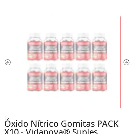
|
Óxido Nítrico Gomitas PACK
X10 - Vidanova® Suples