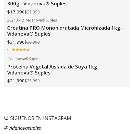
300g - Vidanova® Suples
$17.990
$21.990
20240612
|
Vidanova® Suples
-18%
OFF
Creatina PRO Monohidratada Micronizada 1kg -
Vidanova® Suples
$31.990
$38.990
5.0
|
Vidanova® Suples
-24%
OFF
Proteína Vegetal Aislada de Soya 1kg -
Vidanova® Suples
$21.990
$28.990
SÍGUENOS EN INSTAGRAM
@vidanovasuples