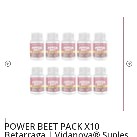
|
POWER BEET PACK X10
Betarraga | Vidanova® Suples