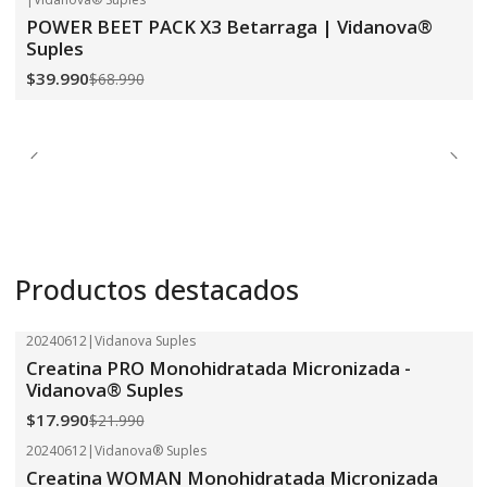
-42%
OFF
POWER BEET PACK X3 Betarraga | Vidanova®
Suples
$39.990
$68.990
Productos destacados
20240612
|
Vidanova Suples
-18%
OFF
Creatina PRO Monohidratada Micronizada -
Vidanova® Suples
$17.990
$21.990
20240612
|
Vidanova® Suples
-18%
OFF
Creatina WOMAN Monohidratada Micronizada