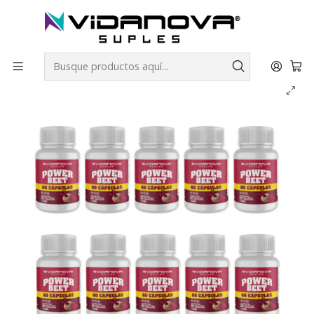
Envíos GRATIS a todo Chile por todo Julio en SUPLEMENTOS.
Inicio
Productos Vidanova® Suples
Vitaminas y Minerales
POWER BEET PACK X10 Betarraga | Vidanova® Suples