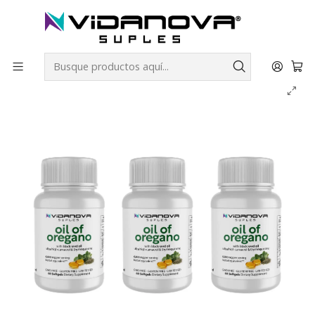
Envíos GRATIS a todo Chile por todo Julio en SUPLEMENTOS.
Inicio
Productos Vidanova® Suples
Vitaminas y Minerales
Aceite de Orégano PACK X3- Vidanova® Suples