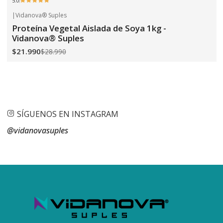
5.0
|
Vidanova® Suples
-24%
OFF
Proteína Vegetal Aislada de Soya 1kg -
Vidanova® Suples
$21.990
$28.990
SÍGUENOS EN INSTAGRAM
@vidanovasuples