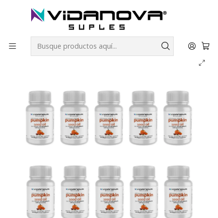
Envíos GRATIS a todo Chile por todo Julio en SUPLEMENTOS.
Inicio
Productos Vidanova® Suples
Vitaminas y Minerales
Aceite de Semilla de Calabaza PACK X10- Vidanova® Suples