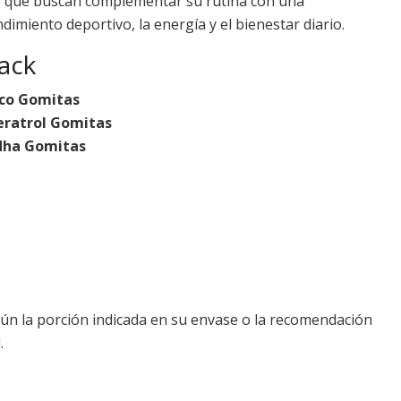
s que buscan complementar su rutina con una
imiento deportivo, la energía y el bienestar diario.
ack
ico Gomitas
eratrol Gomitas
dha Gomitas
n la porción indicada en su envase o la recomendación
.