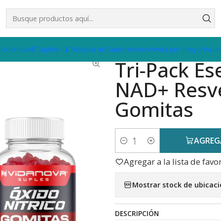
ack Esencial: Óxido Nítrico + NAD+ Resveratrol + Ashwagandha Go
 Vidanova® Suples
🧪 Maquila de Suplementos
Venta por mayor
Insu
|
Tri-Pack Es
NAD+ Resv
Gomitas
AGREG
Cantidad
Agregar a la lista de favo
Mostrar stock de ubicac
DESCRIPCIÓN