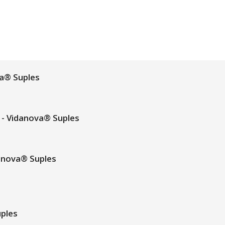
a® Suples
- Vidanova® Suples
anova® Suples
uples