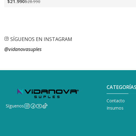
$21.990
$28.990
SÍGUENOS EN INSTAGRAM
@vidanovasuples
CATEGORÍA
Contacto
Síguenos
Insumos