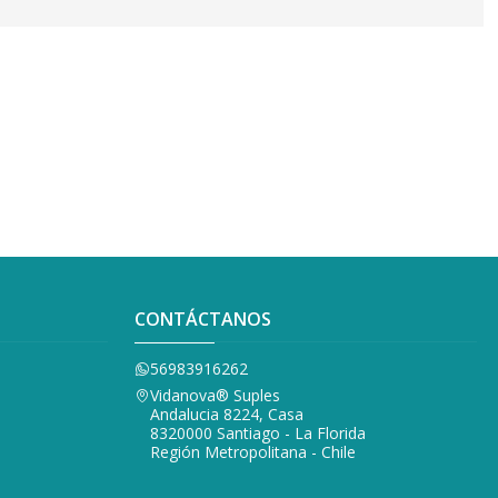
CONTÁCTANOS
56983916262
Vidanova® Suples
Andalucia 8224, Casa
8320000 Santiago - La Florida
Región Metropolitana - Chile