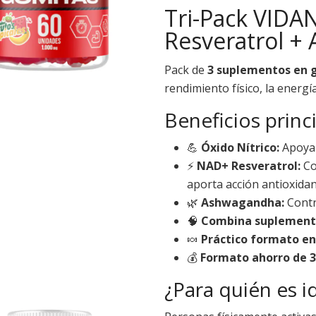
Tri-Pack VIDA
Resveratrol +
Pack de
3 suplementos en 
rendimiento físico, la energí
Beneficios princ
💪
Óxido Nítrico:
Apoya 
⚡
NAD+ Resveratrol:
Co
aporta acción antioxida
🌿
Ashwagandha:
Contri
🧠
Combina suplementac
🍬
Práctico formato e
💰
Formato ahorro de 3
¿Para quién es i