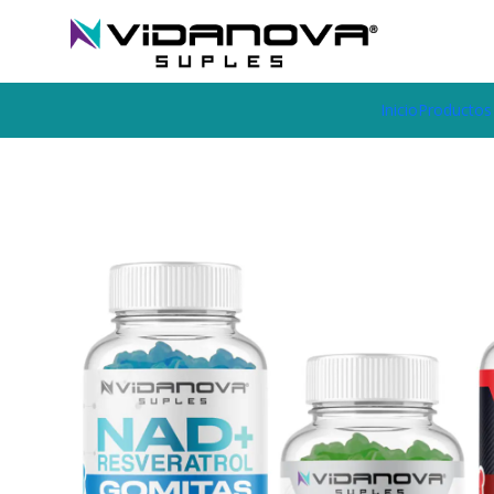
Envíos GRATIS a todo Chile por todo Julio en SUPLEMENTOS.
Inicio
Productos Vidanova® Suples
Vitaminas y Minerales
Tri-P
Inicio
Productos