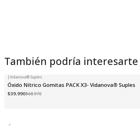
También podría interesarte
|
Vidanova® Suples
-42%
OFF
Óxido Nítrico Gomitas PACK X3- Vidanova® Suples
$39.990
$68.970