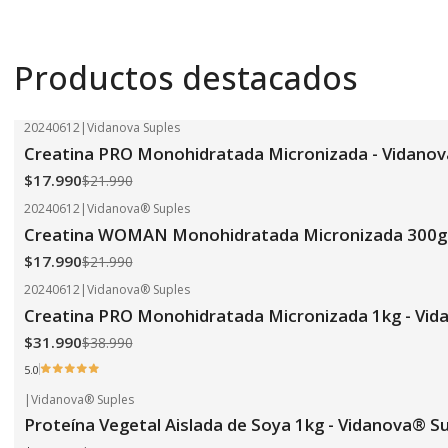
Productos destacados
20240612
|
Vidanova Suples
-18%
OFF
Creatina PRO Monohidratada Micronizada - Vidanov
$17.990
$21.990
20240612
|
Vidanova® Suples
-18%
OFF
Creatina WOMAN Monohidratada Micronizada 300g 
$17.990
$21.990
20240612
|
Vidanova® Suples
-18%
OFF
Creatina PRO Monohidratada Micronizada 1kg - Vid
$31.990
$38.990
5.0
|
Vidanova® Suples
-24%
OFF
Proteína Vegetal Aislada de Soya 1kg - Vidanova® S