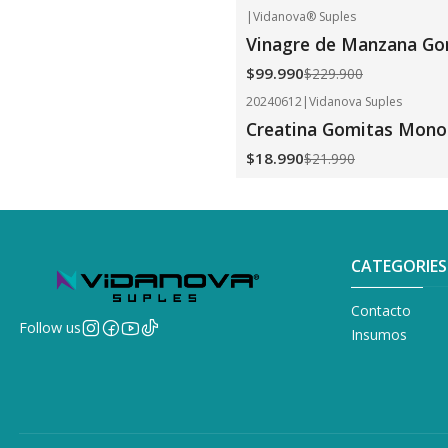
|
Vidanova® Suples
-57%
OFF
Vinagre de Manzana Go
$99.990
$229.900
20240612
|
Vidanova Suples
-14%
OFF
Creatina Gomitas Mono
$18.990
$21.990
CATEGORIES
Contacto
Follow us
Insumos