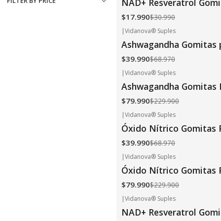
FILTER BY PRICE
NAD+ Resveratrol Gomi
$17.990
$30.990
|
Vidanova® Suples
-42%
OFF
Ashwagandha Gomitas p
$39.990
$68.970
|
Vidanova® Suples
-65%
OFF
Ashwagandha Gomitas P
$79.990
$229.900
|
Vidanova® Suples
-42%
OFF
Óxido Nítrico Gomitas
$39.990
$68.970
|
Vidanova® Suples
-65%
OFF
Óxido Nítrico Gomitas 
$79.990
$229.900
|
Vidanova® Suples
-65%
OFF
NAD+ Resveratrol Gomi