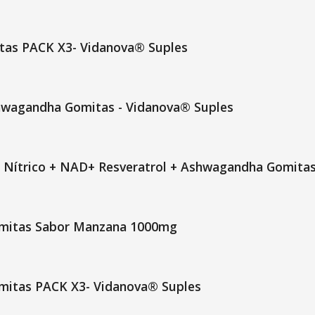
tas PACK X3- Vidanova® Suples
hwagandha Gomitas - Vidanova® Suples
do Nítrico + NAD+ Resveratrol + Ashwagandha Gomita
omitas Sabor Manzana 1000mg
mitas PACK X3- Vidanova® Suples