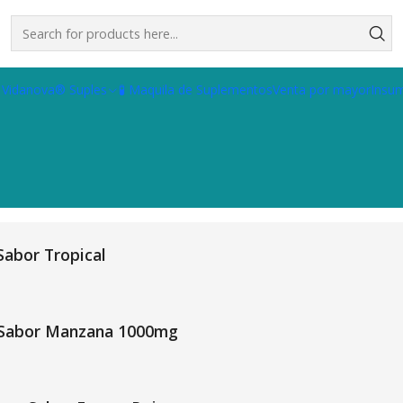
 Vidanova® Suples
🧪 Maquila de Suplementos
Venta por mayor
Insu
Sabor Tropical
Sabor Manzana 1000mg