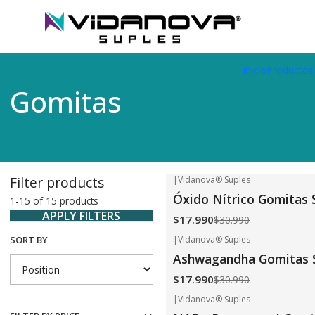
Envíos GRATIS a todo Chile por todo Julio en SUPLEMENTOS.
Home
Productos Vidanova® Suples
Gomitas
Inicio
Productos
Gomitas
Filter products
|
Vidanova® Suples
-42%
OFF
Óxido Nítrico Gomitas 
1-15 of 15 products
APPLY FILTERS
$17.990
$30.990
|
Vidanova® Suples
SORT BY
-42%
OFF
Ashwagandha Gomitas 
$17.990
$30.990
|
Vidanova® Suples
-42%
OFF