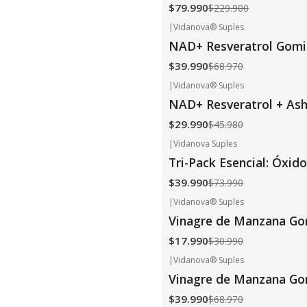
$79.990
$229.900
|
Vidanova® Suples
-42%
OFF
NAD+ Resveratrol Gomi
$39.990
$68.970
|
Vidanova® Suples
-35%
OFF
NAD+ Resveratrol + As
$29.990
$45.980
|
Vidanova Suples
-46%
OFF
Tri-Pack Esencial: Óxi
$39.990
$73.990
|
Vidanova® Suples
-42%
OFF
Vinagre de Manzana G
$17.990
$30.990
|
Vidanova® Suples
-42%
OFF
Vinagre de Manzana Go
$39.990
$68.970