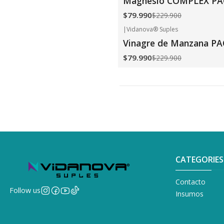
Magnesio COMPLEX PAC
$79.990
$229.900
|
Vidanova® Suples
-65%
OFF
Vinagre de Manzana PA
$79.990
$229.900
CATEGORIES
Contacto
Follow us
Insumos