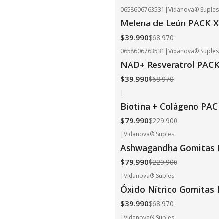
0658606763531
|
Vidanova® Suples
-42%
OFF
Melena de León PACK X
$39.990
$68.970
0658606763531
|
Vidanova® Suples
-42%
OFF
NAD+ Resveratrol PACK
$39.990
$68.970
|
-65%
OFF
Biotina + Colágeno PAC
$79.990
$229.900
|
Vidanova® Suples
-65%
OFF
Ashwagandha Gomitas P
$79.990
$229.900
|
Vidanova® Suples
-42%
OFF
Óxido Nítrico Gomitas
$39.990
$68.970
|
Vidanova® Suples