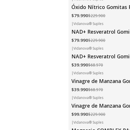
-65%
OFF
Óxido Nítrico Gomitas 
$79.990
$229.900
|
Vidanova® Suples
-65%
OFF
NAD+ Resveratrol Gomi
$79.990
$229.900
|
Vidanova® Suples
-42%
OFF
NAD+ Resveratrol Gomi
$39.990
$68.970
|
Vidanova® Suples
-42%
OFF
Vinagre de Manzana Go
$39.990
$68.970
|
Vidanova® Suples
-57%
OFF
Vinagre de Manzana Go
$99.990
$229.900
|
Vidanova® Suples
-65%
OFF