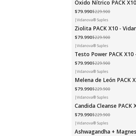
Óxido Nítrico PACK X10
$79.990
$229.900
|
Vidanova® Suples
-65%
OFF
Ziolita PACK X10 - Vid
$79.990
$229.900
|
Vidanova® Suples
-65%
OFF
Testo Power PACK X10 
$79.990
$229.900
|
Vidanova® Suples
-65%
OFF
Melena de León PACK X
$79.990
$229.900
|
Vidanova® Suples
-65%
OFF
Candida Cleanse PACK X
$79.990
$229.900
|
Vidanova® Suples
-65%
OFF
Ashwagandha + Magnesi