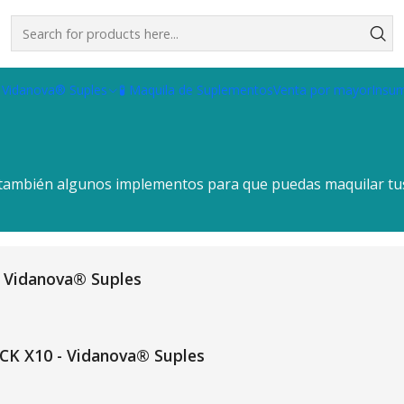
 Vidanova® Suples
🧪 Maquila de Suplementos
Venta por mayor
Insu
también algunos implementos para que puedas maquilar tus
- Vidanova® Suples
CK X10 - Vidanova® Suples