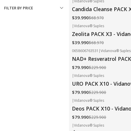
|
Vidanova® Suples
-42%
OFF
FILTER BY PRICE
Candida Cleanse PACK X
$39.990
$68.970
|
Vidanova® Suples
-42%
OFF
Zeolita PACK X3 - Vida
$39.990
$68.970
0658606763531
|
Vidanova® Suples
-65%
OFF
NAD+ Resveratrol PACK
$79.990
$229.900
|
Vidanova® Suples
-65%
OFF
URO PACK X10 - Vidano
$79.990
$229.900
|
Vidanova® Suples
-65%
OFF
Deos PACK X10 - Vidan
$79.990
$229.900
|
Vidanova® Suples
-65%
OFF