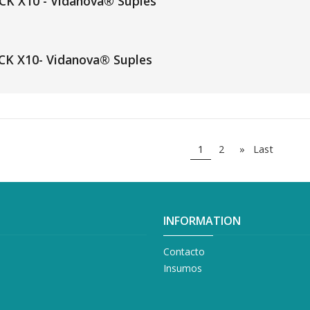
K X10 - Vidanova® Suples
CK X10- Vidanova® Suples
1
2
»
Last
INFORMATION
Contacto
Insumos