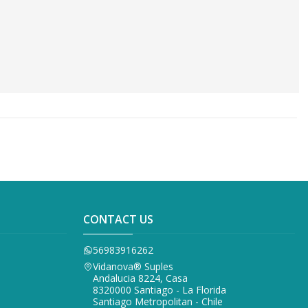
CONTACT US
56983916262
Vidanova® Suples
Andalucia 8224, Casa
8320000 Santiago - La Florida
Santiago Metropolitan - Chile