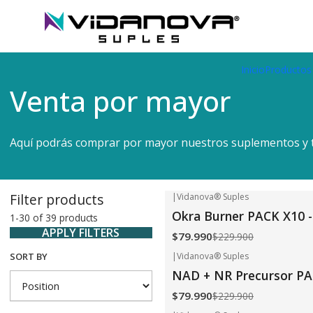
Envíos GRATIS a todo Chile por todo Julio en SUPLEMENTOS.
Home
Venta por mayor
Inicio
Productos
Venta por mayor
Aquí podrás comprar por mayor nuestros suplementos y 
Filter products
|
Vidanova® Suples
-65%
OFF
Okra Burner PACK X10 
1-30 of 39 products
APPLY FILTERS
$79.990
$229.900
|
Vidanova® Suples
SORT BY
-65%
OFF
NAD + NR Precursor PA
$79.990
$229.900