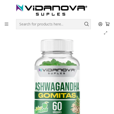
Envíos GRATIS a todo Chile por todo Julio en SUPLEMENTOS.
Home
Productos Vidanova® Suples
Vitaminas y Minerales
Ashwagandha Gomitas Sabor Manzana 1000mg