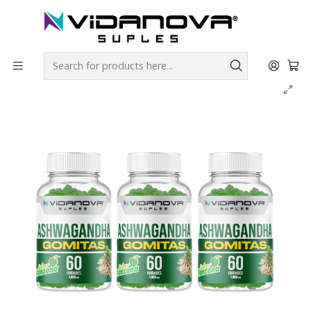
Envíos GRATIS a todo Chile por todo Julio en SUPLEMENTOS.
Home
Productos Vidanova® Suples
Vitaminas y Minerales
Ashwagandha Gomitas pack X3 - Vidanova® Suples