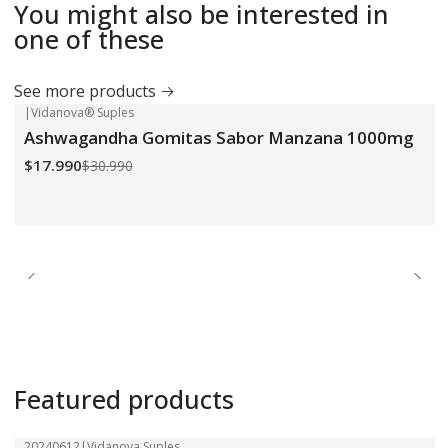
You might also be interested in
one of these
See more products
|
Vidanova® Suples
-42%
OFF
Ashwagandha Gomitas Sabor Manzana 1000mg
$17.990
$30.990
Featured products
20240612
|
Vidanova Suples