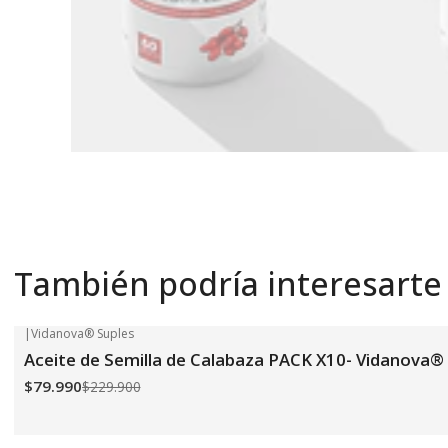
También podría interesarte
|
Vidanova® Suples
-65%
OFF
Aceite de Semilla de Calabaza PACK X10- Vidanova®
$79.990
$229.900