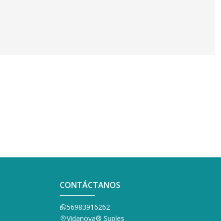
CONTÁCTANOS
56983916262
Vidanova® Suples