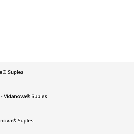
a® Suples
- Vidanova® Suples
anova® Suples