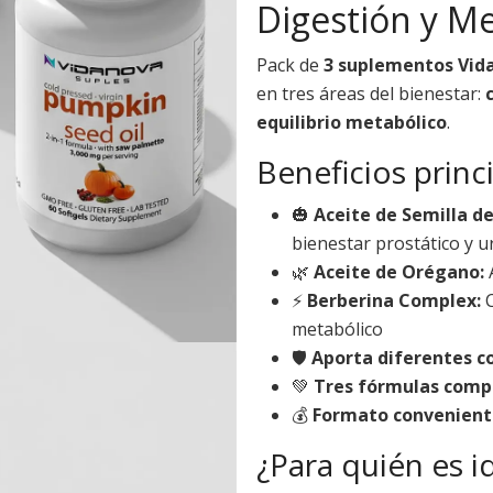
Digestión y M
Pack de
3 suplementos Vid
en tres áreas del bienestar:
equilibrio metabólico
.
Beneficios princ
🎃
Aceite de Semilla d
bienestar prostático y u
🌿
Aceite de Orégano:
A
⚡
Berberina Complex:
C
metabólico
🛡️
Aporta diferentes c
💚
Tres fórmulas comp
💰
Formato conveniente
¿Para quién es i