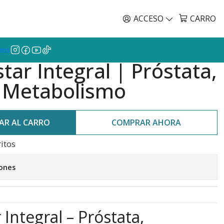
Envíos GRATIS a todo Chile por todo Julio en SU
CL
ACCESO
CARRO
mos
tar Integral | Próstata,
y Metabolismo
AR AL CARRO
COMPRAR AHORA
ritos
iones
 Integral – Próstata,