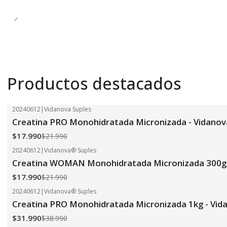
Productos destacados
20240612
|
Vidanova Suples
-18%
OFF
Creatina PRO Monohidratada Micronizada - Vidanov
$17.990
$21.990
20240612
|
Vidanova® Suples
-18%
OFF
Creatina WOMAN Monohidratada Micronizada 300g 
$17.990
$21.990
20240612
|
Vidanova® Suples
-18%
OFF
Creatina PRO Monohidratada Micronizada 1kg - Vid
$31.990
$38.990