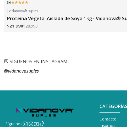
5.0
|
Vidanova® Suples
-24%
OFF
Proteína Vegetal Aislada de Soya 1kg - Vidanova® S
$21.990
$28.990
SÍGUENOS EN INSTAGRAM
@vidanovasuples
CATEGORÍA
Contacto
Síguenos
Insumos