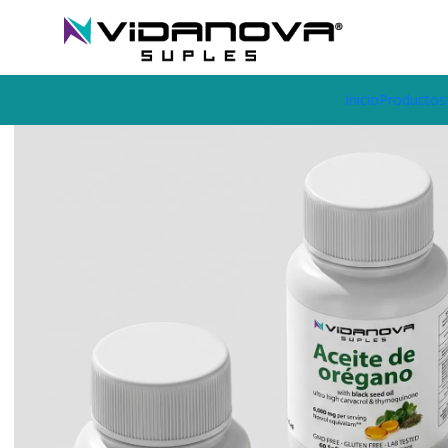
Envíos GRATIS a todo Chile por todo Julio en SUPLEMENTOS.
Inicio
Productos Vidanova® Suples
Pack Bienestar Integral | P
Inicio
Productos