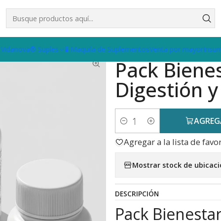
róstata, Digestión y Metabolismo
 Vidanova® Suples
🧪 Maquila de Suplementos
Venta por mayor
Insu
|
Pack Bienes
Digestión 
AGREG
Cantidad
Agregar a la lista de favo
Mostrar stock de ubicac
DESCRIPCIÓN
Pack Bienestar