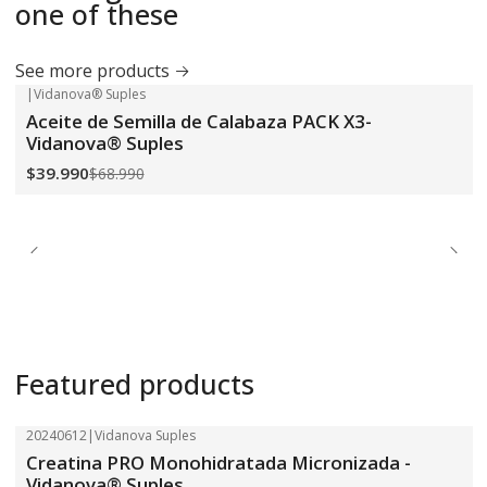
one of these
See more products
|
Vidanova® Suples
-42%
OFF
Aceite de Semilla de Calabaza PACK X3-
Vidanova® Suples
$39.990
$68.990
Featured products
20240612
|
Vidanova Suples
-18%
OFF
Creatina PRO Monohidratada Micronizada -
Vidanova® Suples