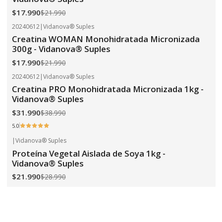
$17.990
$21.990
20240612
|
Vidanova® Suples
-18%
OFF
Creatina WOMAN Monohidratada Micronizada
300g - Vidanova® Suples
$17.990
$21.990
20240612
|
Vidanova® Suples
-18%
OFF
Creatina PRO Monohidratada Micronizada 1kg -
Vidanova® Suples
$31.990
$38.990
5.0
|
Vidanova® Suples
-24%
OFF
Proteína Vegetal Aislada de Soya 1kg -
Vidanova® Suples
$21.990
$28.990