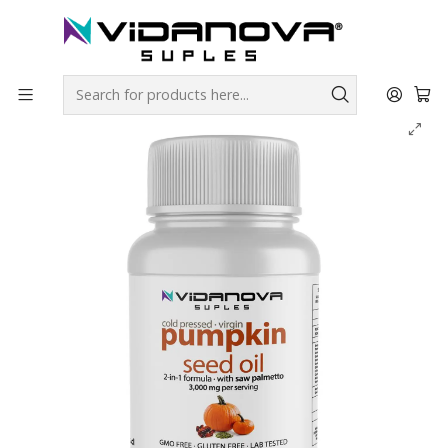
Envíos GRATIS a todo Chile por todo Julio en SUPLEMENTOS.
Home
Productos Vidanova® Suples
Vitaminas y Minerales
Aceite de Semilla de Calabaza 3000mg | Vidanova