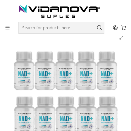
Envíos GRATIS a todo Chile por todo Julio en SUPLEMENTOS.
Home
Productos Vidanova® Suples
Vitaminas y Minerales
NAD+ Resveratrol PACK X10 - Vidanova® Suples