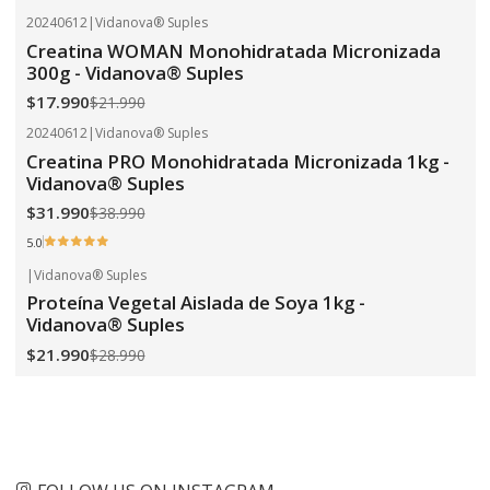
20240612
|
Vidanova® Suples
-18%
OFF
Creatina WOMAN Monohidratada Micronizada
300g - Vidanova® Suples
$17.990
$21.990
20240612
|
Vidanova® Suples
-18%
OFF
Creatina PRO Monohidratada Micronizada 1kg -
Vidanova® Suples
$31.990
$38.990
5.0
|
Vidanova® Suples
-24%
OFF
Proteína Vegetal Aislada de Soya 1kg -
Vidanova® Suples
$21.990
$28.990