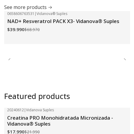
See more products
0658606763531
|
Vidanova® Suples
-42%
OFF
NAD+ Resveratrol PACK X3- Vidanova® Suples
$39.990
$68.970
Featured products
20240612
|
Vidanova Suples
-18%
OFF
Creatina PRO Monohidratada Micronizada -
Vidanova® Suples
$17.990
$21.990