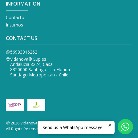
INFORMATION
Contacto
Insumos
CONTACT US
56983916262
Vidanova® Suples
Andalucia 8224, Casa
8320000 Santiago - La Florida
Santiago Metropolitan - Chile
2026 Vidanova Suples.
Send us a WhatsApp message
All Rights Reserved.
Powered by Jumpseller
.