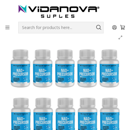
Envíos GRATIS a todo Chile por todo Julio en SUPLEMENTOS.
Home
Productos Vidanova® Suples
NAD + NR Precursor PACK X10 - Vidanova® Suples