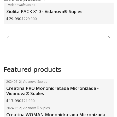
|
Vidanova® Suples
-65%
OFF
Ziolita PACK X10 - Vidanova® Suples
$79.990
$229.900
Featured products
20240612
|
Vidanova Suples
-18%
OFF
Creatina PRO Monohidratada Micronizada -
Vidanova® Suples
$17.990
$21.990
20240612
|
Vidanova® Suples
-18%
OFF
Creatina WOMAN Monohidratada Micronizada