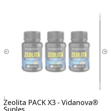
|
Zeolita PACK X3 - Vidanova®
Suples