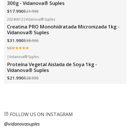
300g - Vidanova® Suples
$17.990
$21.990
20240612
|
Vidanova® Suples
-18%
OFF
Creatina PRO Monohidratada Micronizada 1kg -
Vidanova® Suples
$31.990
$38.990
5.0
|
Vidanova® Suples
-24%
OFF
Proteína Vegetal Aislada de Soya 1kg -
Vidanova® Suples
$21.990
$28.990
FOLLOW US ON INSTAGRAM
@vidanovasuples