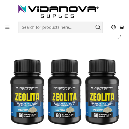
Envíos GRATIS a todo Chile por todo Julio en SUPLEMENTOS.
Home
Productos Vidanova® Suples
Zeolita PACK X3 - Vidanova® Suples