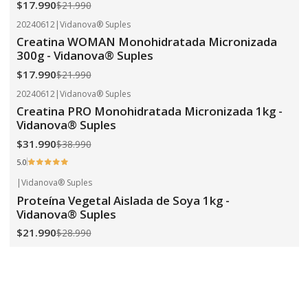
$17.990
$21.990
20240612
|
Vidanova® Suples
-18%
OFF
Creatina WOMAN Monohidratada Micronizada
300g - Vidanova® Suples
$17.990
$21.990
20240612
|
Vidanova® Suples
-18%
OFF
Creatina PRO Monohidratada Micronizada 1kg -
Vidanova® Suples
$31.990
$38.990
5.0
|
Vidanova® Suples
-24%
OFF
Proteína Vegetal Aislada de Soya 1kg -
Vidanova® Suples
$21.990
$28.990