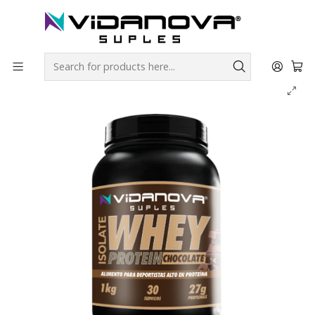
Envíos GRATIS a todo Chile por todo Julio en SUPLEMENTOS.
Home
Productos Vidanova® Suples
Proteínas
Proteína Whey Isolada 1kg - Chocolate - Vidanova® Suples