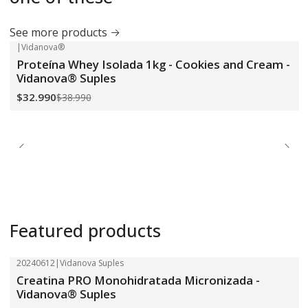
See more products
|
Vidanova®
-15%
OFF
Proteína Whey Isolada 1kg - Cookies and Cream -
Vidanova® Suples
$32.990
$38.990
Featured products
20240612
|
Vidanova Suples
-18%
OFF
Creatina PRO Monohidratada Micronizada -
Vidanova® Suples