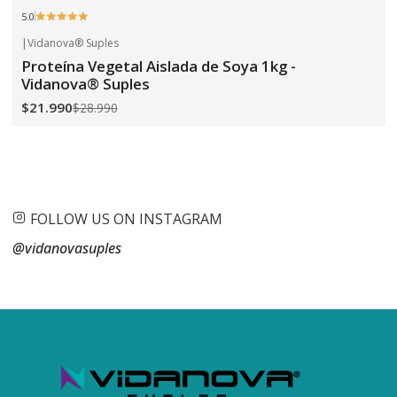
5.0
|
Vidanova® Suples
-24%
OFF
Proteína Vegetal Aislada de Soya 1kg -
Vidanova® Suples
$21.990
$28.990
FOLLOW US ON INSTAGRAM
@vidanovasuples