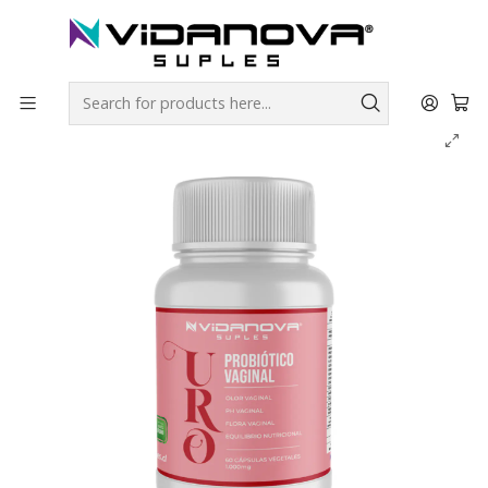
Envíos GRATIS a todo Chile por todo Julio en SUPLEMENTOS.
Home
Productos Vidanova® Suples
Vitaminas y Minerales
URO - Vidanova® Suples