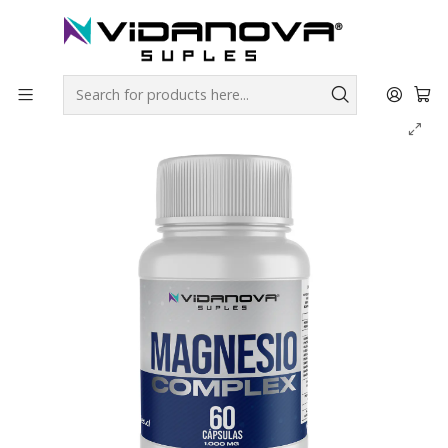
Envíos GRATIS a todo Chile por todo Julio en SUPLEMENTOS.
Home
Productos Vidanova® Suples
Vitaminas y Minerales
Magnesio Complex Cápsulas 1000mg