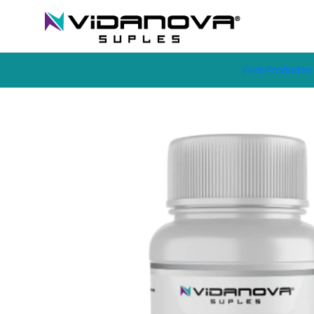
Envíos GRATIS a todo Chile por todo Julio en SUPLEMENTOS.
Home
Productos Vidanova® Suples
Vitaminas y Minerales
Ome
Inicio
Productos