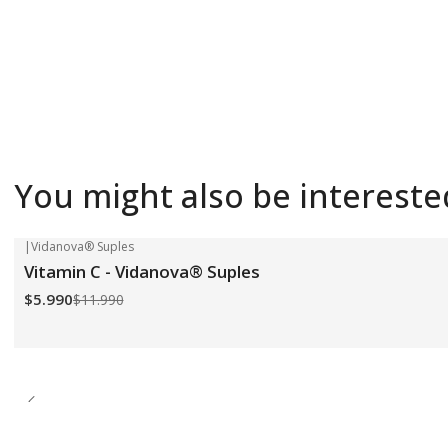
You might also be intereste
|
Vidanova® Suples
-50%
OFF
Vitamin C - Vidanova® Suples
$5.990
$11.990