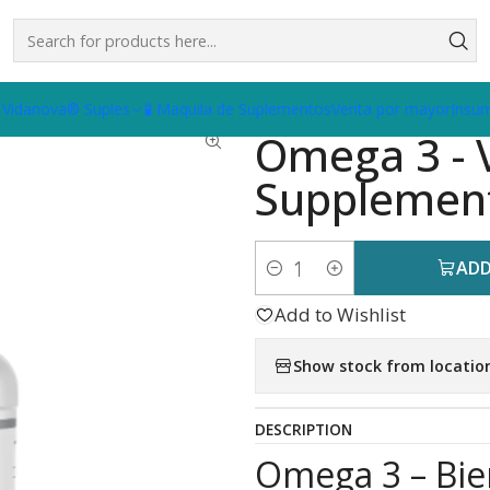
ga 3 - Vidanova® Supplements
 Vidanova® Suples
🧪 Maquila de Suplementos
Venta por mayor
Insu
|
Omega 3 - 
Supplemen
ADD
Quantity
Add to Wishlist
Show stock from locatio
DESCRIPTION
Omega 3 – Bie