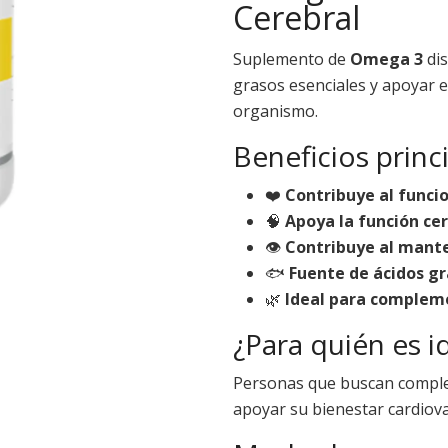
Cerebral
Suplemento de
Omega 3
dis
grasos esenciales y apoyar e
organismo.
Beneficios princ
❤️
Contribuye al funci
🧠
Apoya la función ce
👁️
Contribuye al mant
🐟
Fuente de ácidos g
🌿
Ideal para compleme
¿Para quién es i
Personas que buscan comple
apoyar su bienestar cardiovas