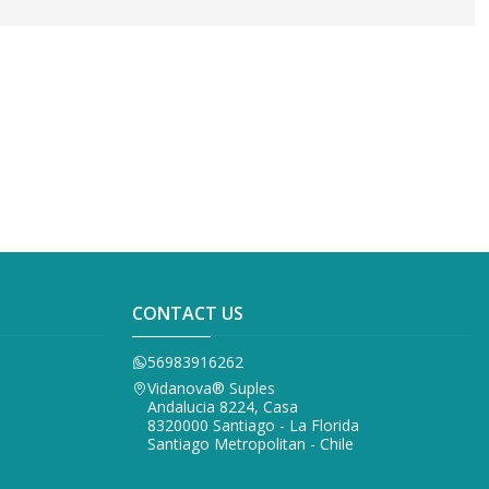
CONTACT US
56983916262
Vidanova® Suples
Andalucia 8224, Casa
8320000 Santiago - La Florida
Santiago Metropolitan - Chile