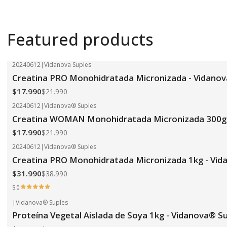
Featured products
20240612
|
Vidanova Suples
-18%
OFF
Creatina PRO Monohidratada Micronizada - Vidanov
$17.990
$21.990
20240612
|
Vidanova® Suples
-18%
OFF
Creatina WOMAN Monohidratada Micronizada 300g 
$17.990
$21.990
20240612
|
Vidanova® Suples
-18%
OFF
Creatina PRO Monohidratada Micronizada 1kg - Vid
$31.990
$38.990
5.0
|
Vidanova® Suples
-24%
OFF
Proteína Vegetal Aislada de Soya 1kg - Vidanova® S