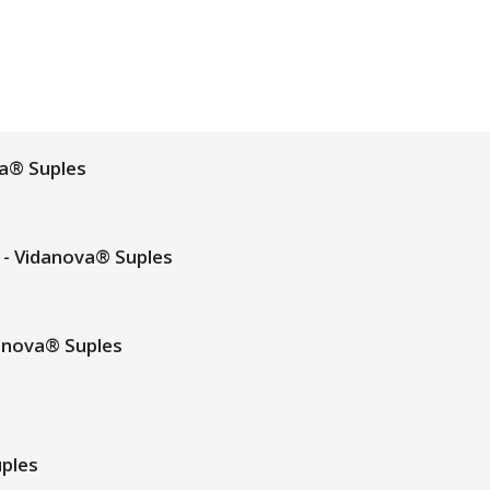
a® Suples
- Vidanova® Suples
anova® Suples
uples