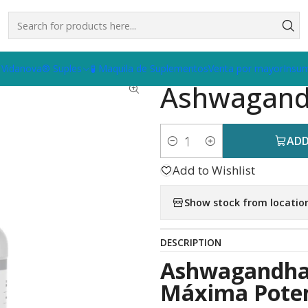
wagandha Cápsulas 1000mg
 Vidanova® Suples
🧪 Maquila de Suplementos
Venta por mayor
Insu
|
Ashwagand
ADD
Quantity
Add to Wishlist
Show stock from locatio
DESCRIPTION
Ashwagandha 
Máxima Poten