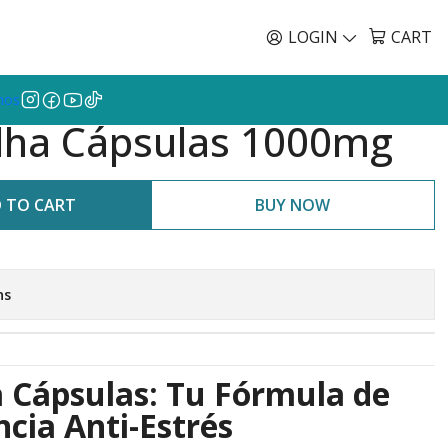
Envíos GRATIS a todo Chile por todo Julio en SU
EN
LOGIN
CART
mos
ha Cápsulas 1000mg
 TO CART
BUY NOW
ns
Cápsulas: Tu Fórmula de
cia Anti-Estrés