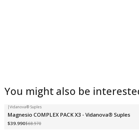
You might also be intereste
|
Vidanova® Suples
-42%
OFF
Magnesio COMPLEX PACK X3 - Vidanova® Suples
$39.990
$68.970