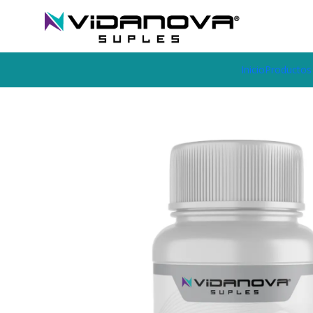
Envíos GRATIS a todo Chile por todo Julio en SUPLEMENTOS.
Home
Productos Vidanova® Suples
Vitaminas y Minerales
Ash
Inicio
Productos