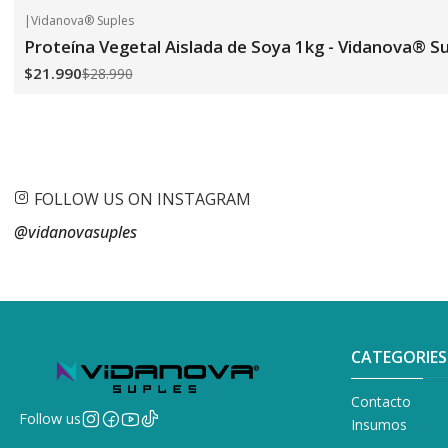
|
Vidanova® Suples
-24%
OFF
Proteína Vegetal Aislada de Soya 1kg - Vidanova® S
$21.990
$28.990
FOLLOW US ON INSTAGRAM
@vidanovasuples
CATEGORIES
Contacto
Follow us
Insumos