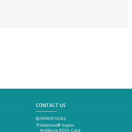
CONTACT US
56983916262
Vidanova® Suples
Andalucia 8224, Casa