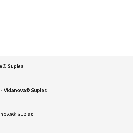
a® Suples
- Vidanova® Suples
anova® Suples