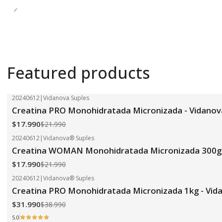
Featured products
20240612
|
Vidanova Suples
-18%
OFF
Creatina PRO Monohidratada Micronizada - Vidanov
$17.990
$21.990
20240612
|
Vidanova® Suples
-18%
OFF
Creatina WOMAN Monohidratada Micronizada 300g 
$17.990
$21.990
20240612
|
Vidanova® Suples
-18%
OFF
Creatina PRO Monohidratada Micronizada 1kg - Vid
$31.990
$38.990
5.0