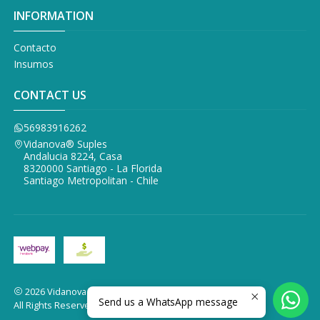
INFORMATION
Contacto
Insumos
CONTACT US
56983916262
Vidanova® Suples
Andalucia 8224, Casa
8320000 Santiago - La Florida
Santiago Metropolitan - Chile
2026 Vidanova Suples.
Send us a WhatsApp message
All Rights Reserved.
Powered by Jumpseller
.