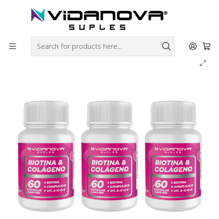
Envíos GRATIS a todo Chile por todo Julio en SUPLEMENTOS.
Home
Combos
Biotina + Colágeno PACK X3- Vidanova® Suples