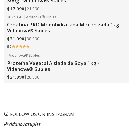
300g - Vidanova® Suples
$17.990
$21.990
20240612
|
Vidanova® Suples
-18%
OFF
Creatina PRO Monohidratada Micronizada 1kg -
Vidanova® Suples
$31.990
$38.990
5.0
|
Vidanova® Suples
-24%
OFF
Proteína Vegetal Aislada de Soya 1kg -
Vidanova® Suples
$21.990
$28.990
FOLLOW US ON INSTAGRAM
@vidanovasuples