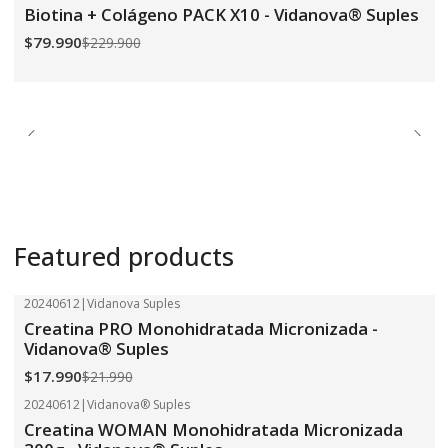
-65%
OFF
Biotina + Colágeno PACK X10 - Vidanova® Suples
$79.990
$229.900
Featured products
20240612
|
Vidanova Suples
-18%
OFF
Creatina PRO Monohidratada Micronizada -
Vidanova® Suples
$17.990
$21.990
20240612
|
Vidanova® Suples
-18%
OFF
Creatina WOMAN Monohidratada Micronizada