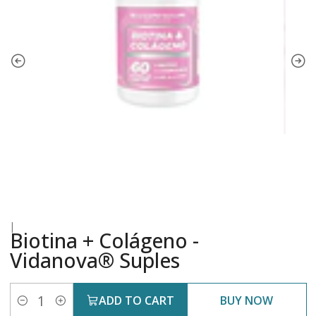
|
Biotina + Colágeno -
Vidanova® Suples
ADD TO CART
BUY NOW
Quantity