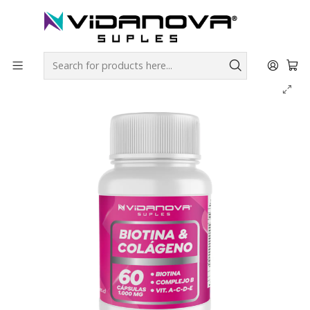
Envíos GRATIS a todo Chile por todo Julio en SUPLEMENTOS.
Home
Productos Vidanova® Suples
Vitaminas y Minerales
Biotina + Colágeno - Vidanova® Suples