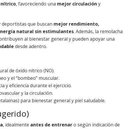
 nítrico
, favoreciendo una
mejor circulación
y
 y deportistas que buscan
mejor rendimiento,
nergía natural sin estimulantes
. Además, la remolacha
ontribuyen al bienestar general y pueden apoyar una
udable
desde adentro.
ral de óxido nítrico (NO).
íneo y el “bombeo” muscular.
a y eficiencia durante el ejercicio.
vascular y la circulación.
talainas) para bienestar general y piel saludable.
gerido)
ía
, idealmente
antes de entrenar
o según indicación de