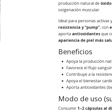
producción natural de
óxido
oxigenación muscular.
Ideal para personas activas
resistencia y “pump”
, con
e
aporta
antioxidantes
que c
apariencia de piel más sal
Beneficios
Apoya la producción natu
Favorece el flujo sangu
Contribuye a la resistenci
Apoya el bienestar cardio
Aporta antioxidantes (be
Modo de uso (su
Consumir
1–2 cápsulas al d