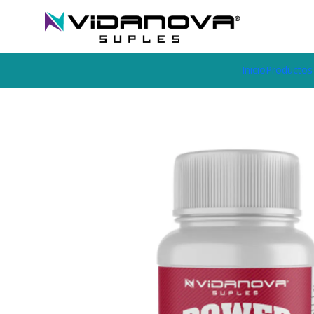
Envíos GRATIS a todo Chile por todo Julio en SUPLEMENTOS.
Home
Productos Vidanova® Suples
Vitaminas y Minerales
POW
Inicio
Productos