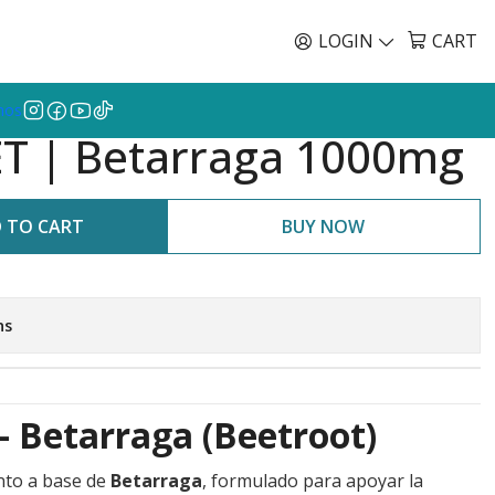
Envíos GRATIS a todo Chile por todo Julio en SU
EN
LOGIN
CART
mos
T | Betarraga 1000mg
 TO CART
BUY NOW
ns
 Betarraga (Beetroot)
to a base de
Betarraga
, formulado para apoyar la