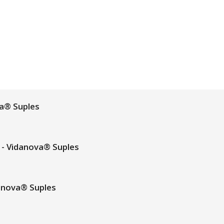
a® Suples
- Vidanova® Suples
anova® Suples