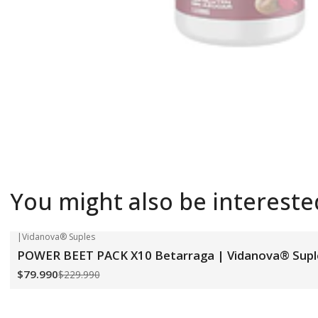
You might also be intereste
|
Vidanova® Suples
-65%
OFF
POWER BEET PACK X10 Betarraga | Vidanova® Supl
$79.990
$229.990