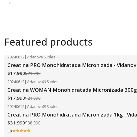
Featured products
20240612
|
Vidanova Suples
-18%
OFF
Creatina PRO Monohidratada Micronizada - Vidanov
$17.990
$21.990
20240612
|
Vidanova® Suples
-18%
OFF
Creatina WOMAN Monohidratada Micronizada 300g 
$17.990
$21.990
20240612
|
Vidanova® Suples
-18%
OFF
Creatina PRO Monohidratada Micronizada 1kg - Vid
$31.990
$38.990
5.0