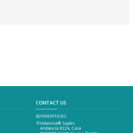
CONTACT US
56983916262
Vidanova® Suples
Andalucia 8224, Casa