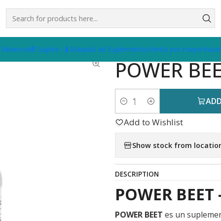
ER BEET | Betarraga 1000mg
 Vidanova® Suples
🧪 Maquila de Suplementos
Venta por mayor
Insu
|
POWER BEE
ADD
Quantity
Add to Wishlist
Show stock from locatio
DESCRIPTION
POWER BEET –
POWER BEET
es un suplemen