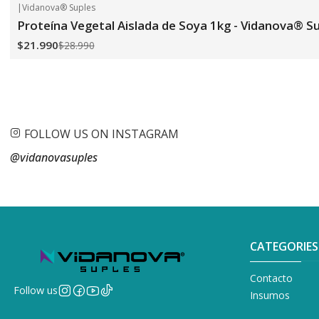
|
Vidanova® Suples
-24%
OFF
Proteína Vegetal Aislada de Soya 1kg - Vidanova® S
$21.990
$28.990
FOLLOW US ON INSTAGRAM
@vidanovasuples
CATEGORIES
Contacto
Follow us
Insumos