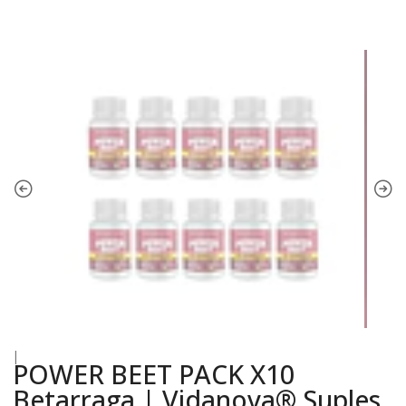
|
POWER BEET PACK X10
Betarraga | Vidanova® Suples