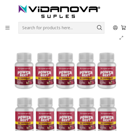
Envíos GRATIS a todo Chile por todo Julio en SUPLEMENTOS.
Home
Productos Vidanova® Suples
Vitaminas y Minerales
POWER BEET PACK X10 Betarraga | Vidanova® Suples