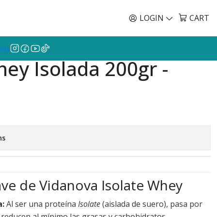
Envíos GRATIS a todo Chile por todo Julio en SU
EN
LOGIN
CART
mos
ey Isolada 200gr -
ns
lave de Vidanova Isolate Whey
a:
Al ser una proteína
Isolate
(aislada de suero), pasa por
 reducen al mínimo las grasas y carbohidratos,