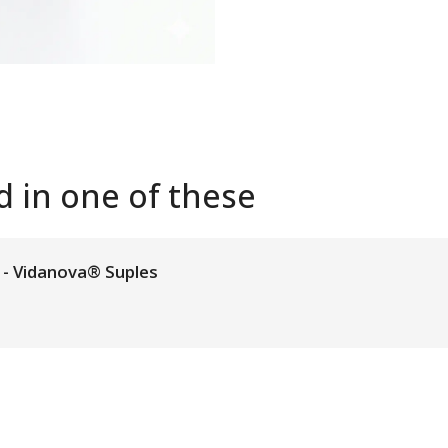
d in one of these
- Vidanova® Suples