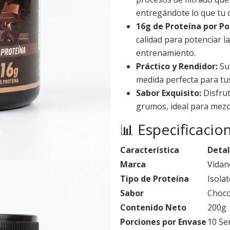
entregándote lo que tu 
16g de Proteína por Po
calidad para potenciar l
entrenamiento.
Práctico y Rendidor:
Su
medida perfecta para tus
Sabor Exquisito:
Disfrut
grumos, ideal para mezcla
📊 Especificacio
Característica
Detal
Marca
Vidan
Tipo de Proteína
Isola
Sabor
Choco
Contenido Neto
200g
Porciones por Envase
10 Ser