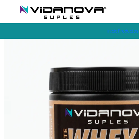
Envíos GRATIS a todo Chile por todo Julio en SUPLEMENTOS.
Home
Productos Vidanova® Suples
Proteínas
Proteína Whey I
Inicio
Productos