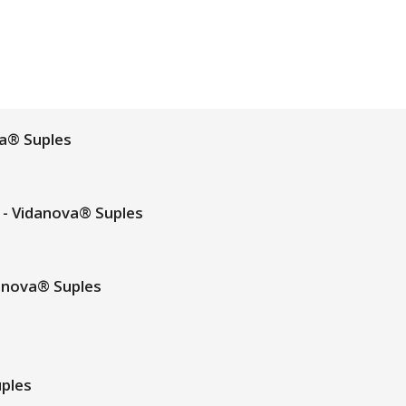
a® Suples
- Vidanova® Suples
anova® Suples
uples