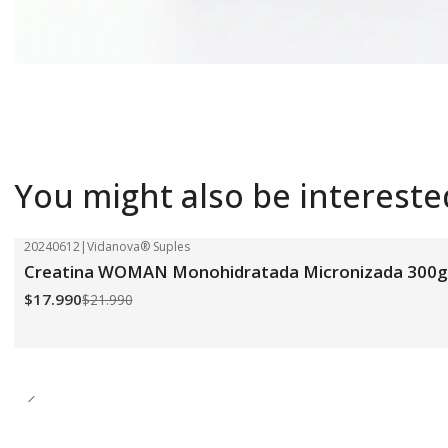
You might also be intereste
20240612
|
Vidanova® Suples
-18%
OFF
Creatina WOMAN Monohidratada Micronizada 300g 
$17.990
$21.990