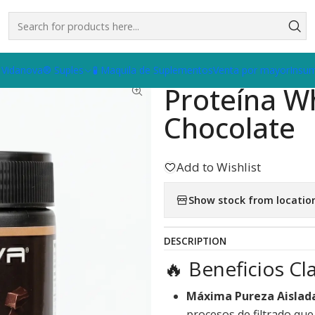
solada 200gr - Chocolate
 Vidanova® Suples
🧪 Maquila de Suplementos
Venta por mayor
Insu
|
Proteína Wh
Chocolate
Add to Wishlist
Show stock from locatio
DESCRIPTION
🔥 Beneficios C
Máxima Pureza Aislad
procesos de filtrado que