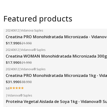
Featured products
20240612
|
Vidanova Suples
-18%
OFF
Creatina PRO Monohidratada Micronizada - Vidanov
$17.990
$21.990
20240612
|
Vidanova® Suples
-18%
OFF
Creatina WOMAN Monohidratada Micronizada 300g 
$17.990
$21.990
20240612
|
Vidanova® Suples
-18%
OFF
Creatina PRO Monohidratada Micronizada 1kg - Vid
$31.990
$38.990
5.0
|
Vidanova® Suples
-24%
OFF
Proteína Vegetal Aislada de Soya 1kg - Vidanova® S