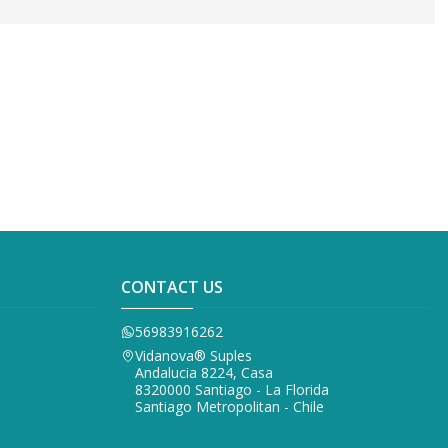
CONTACT US
56983916262
Vidanova® Suples
Andalucia 8224, Casa
8320000 Santiago - La Florida
Santiago Metropolitan - Chile