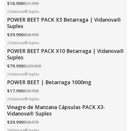
$18.990
$21.990
|
Vidanova® Suples
-42%
OFF
POWER BEET PACK X3 Betarraga | Vidanova®
Suples
$39.990
$68.990
|
Vidanova® Suples
-65%
OFF
POWER BEET PACK X10 Betarraga | Vidanova®
Suples
$79.990
$229.990
|
Vidanova® Suples
-42%
OFF
POWER BEET | Betarraga 1000mg
$17.990
$30.990
|
Vidanova® Suples
-42%
OFF
Vinagre de Manzana Cápsulas PACK X3-
Vidanova® Suples
$39.990
$68.970
|
Vidanova® Suples