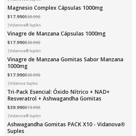
-42%
OFF
Magnesio Complex Cápsulas 1000mg
$17.990
$30.990
|
Vidanova® Suples
-42%
OFF
Vinagre de Manzana Cápsulas 1000mg
$17.990
$30.990
|
Vidanova® Suples
-42%
OFF
Vinagre de Manzana Gomitas Sabor Manzana
1000mg
$17.990
$30.990
|
Vidanova Suples
-46%
OFF
Tri-Pack Esencial: Óxido Nítrico + NAD+
Resveratrol + Ashwagandha Gomitas
$39.990
$73.990
|
Vidanova® Suples
-65%
OFF
Ashwagandha Gomitas PACK X10 - Vidanova®
Suples