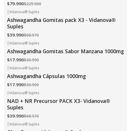
$79.990
$229.900
|
Vidanova® Suples
-42%
OFF
Ashwagandha Gomitas pack X3 - Vidanova®
Suples
$39.990
$68.970
|
Vidanova® Suples
-42%
OFF
Ashwagandha Gomitas Sabor Manzana 1000mg
$17.990
$30.990
|
Vidanova® Suples
-42%
OFF
Ashwagandha Cápsulas 1000mg
$17.990
$30.990
|
Vidanova® Suples
-42%
OFF
NAD + NR Precursor PACK X3- Vidanova®
Suples
$39.990
$68.970
|
Vidanova® Suples
-42%
OFF