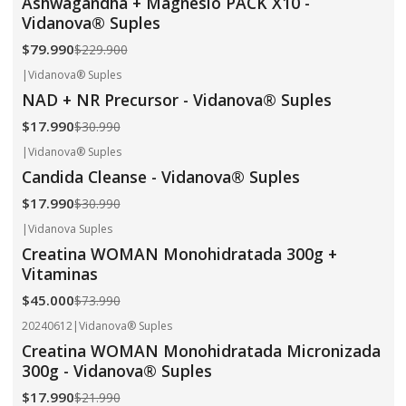
Ashwagandha + Magnesio PACK X10 -
Vidanova® Suples
$79.990
$229.900
|
Vidanova® Suples
-42%
OFF
NAD + NR Precursor - Vidanova® Suples
$17.990
$30.990
|
Vidanova® Suples
-42%
OFF
Candida Cleanse - Vidanova® Suples
$17.990
$30.990
|
Vidanova Suples
-39%
OFF
Creatina WOMAN Monohidratada 300g +
Vitaminas
$45.000
$73.990
20240612
|
Vidanova® Suples
-18%
OFF
Creatina WOMAN Monohidratada Micronizada
300g - Vidanova® Suples
$17.990
$21.990