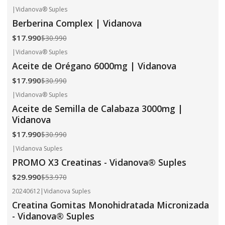
|
Vidanova® Suples
-42%
OFF
Berberina Complex | Vidanova
$17.990
$30.990
|
Vidanova® Suples
-42%
OFF
Aceite de Orégano 6000mg | Vidanova
$17.990
$30.990
|
Vidanova® Suples
-42%
OFF
Aceite de Semilla de Calabaza 3000mg |
Vidanova
$17.990
$30.990
|
Vidanova Suples
-44%
OFF
PROMO X3 Creatinas - Vidanova® Suples
$29.990
$53.970
20240612
|
Vidanova Suples
-14%
OFF
Creatina Gomitas Monohidratada Micronizada
- Vidanova® Suples